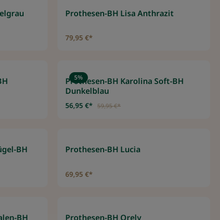
elgrau
Prothesen-BH Lisa Anthrazit
79,95 €*
5
%
BH
Prothesen-BH Karolina Soft-BH
Dunkelblau
56,95 €*
59,95 €*
ügel-BH
Prothesen-BH Lucia
69,95 €*
alen-BH
Prothesen-BH Orely