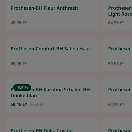
Prothesen-BH Fleur Anthrazit
Prothesen
Light Ros
49,95 €*
64,95 €*
Prothesen-Comfort-BH Safina Haut
Prothesen
69,95 €*
59,95 €*
10.01
%
Prothesen-BH Karolina Schalen-BH
Prothesen
Dunkelblau
58,45 €*
64,95 €*
64,95 €*
Prothesen-BH Dalia Crystal
Prothesen