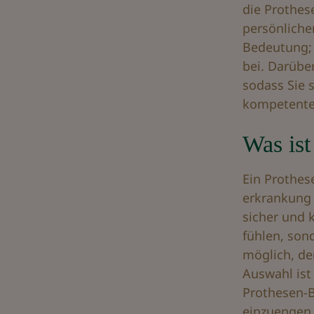
die Prothese
persönliche
Bedeutung; 
bei. Darübe
sodass Sie 
kompetenten
Was ist
Ein Prothes
erkrankung 
sicher und k
fühlen, son
möglich, de
Auswahl ist
Prothesen-B
einzuengen.