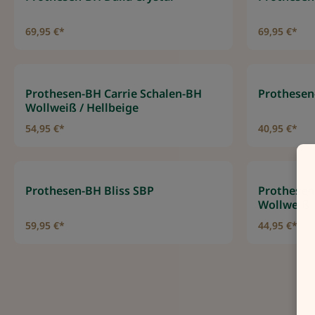
69,95 €*
69,95 €*
Prothesen-BH Carrie Schalen-BH
Prothesen
Wollweiß / Hellbeige
54,95 €*
40,95 €*
Prothesen-BH Bliss SBP
Prothesen
Wollweiß
59,95 €*
44,95 €*