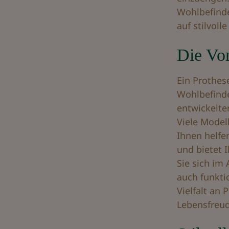
Wohlbefinde
auf stilvoll
Die Vor
Ein Prothes
Wohlbefinden
entwickelte
Viele Model
Ihnen helfe
und bietet 
Sie sich im 
auch funkti
Vielfalt an
Lebensfreud