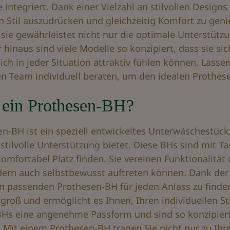
 integriert. Dank einer Vielzahl an stilvollen Design
n Stil auszudrücken und gleichzeitig Komfort zu genie
sie gewährleistet nicht nur die optimale Unterstütz
r hinaus sind viele Modelle so konzipiert, dass sie s
sich in jeder Situation attraktiv fühlen können. Lass
 Team individuell beraten, um den idealen Prothesen
 ein Prothesen-BH?
en-BH ist ein speziell entwickeltes Unterwäschestück
stilvolle Unterstützung bietet. Diese BHs sind mit T
omfortabel Platz finden. Sie vereinen Funktionalität 
dern auch selbstbewusst auftreten können. Dank der v
n passenden Prothesen-BH für jeden Anlass zu finden
 groß und ermöglicht es Ihnen, Ihren individuellen St
Hs eine angenehme Passform und sind so konzipiert,
 Mit einem Prothesen-BH tragen Sie nicht nur zu Ihr