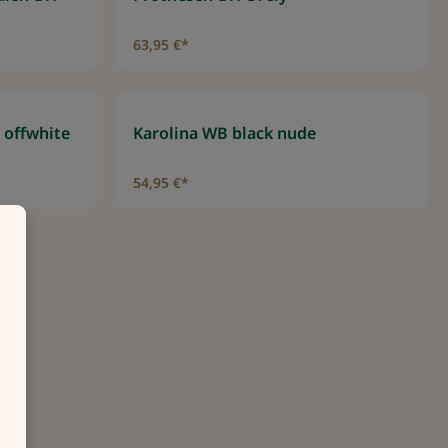
63,95 €*
 offwhite
Karolina WB black nude
54,95 €*