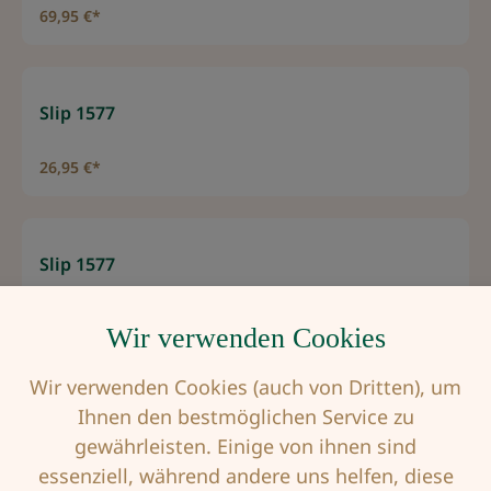
69,95 €*
Slip 1577
26,95 €*
Slip 1577
26,95 €*
Wir verwenden Cookies
Wir verwenden Cookies (auch von Dritten), um
Ihnen den bestmöglichen Service zu
Slip Arya Wollweiß/Hellblau
gewährleisten. Einige von ihnen sind
29,95 €*
essenziell, während andere uns helfen, diese