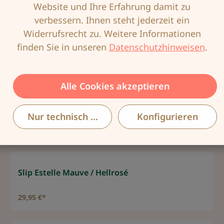
Website und Ihre Erfahrung damit zu
verbessern. Ihnen steht jederzeit ein
Widerrufsrecht zu. Weitere Informationen
Slip Carrie Schwarz
finden Sie in unseren
Datenschutzhinweisen
.
24,95 €*
Alle Cookies akzeptieren
Slip Carrie Wollweiß/Hellbeige
Nur technisch notwendige
Konfigurieren
24,95 €*
Slip Estelle Mauve / Hellrosé
29,95 €*