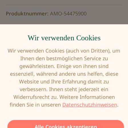
Produktnummer:
AMO-54475900
Wir verwenden Cookies
Beschreibung
Wir verwenden Cookies (auch von Dritten), um
Die Be Beautiful Panty ist nicht nur die
Ihnen den bestmöglichen Service zu
perfekte Ergänzung zu allen Be Beautiful BHs.
gewährleisten. Einige von ihnen sind
Sie werden schon beim ersten Tragen m…
essenziell, während andere uns helfen, diese
Mehr
Website und Ihre Erfahrung damit zu
verbessern. Ihnen steht jederzeit ein
Eigenschaften
Widerrufsrecht zu. Weitere Informationen
finden Sie in unseren
Datenschutzhinweisen
.
Alle Cookies akzeptieren