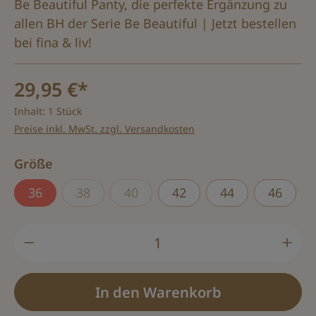
Be Beautiful Panty, die perfekte Ergänzung zu
allen BH der Serie Be Beautiful | Jetzt bestellen
bei fina & liv!
29,95 €*
Inhalt:
1 Stück
Preise inkl. MwSt. zzgl. Versandkosten
auswählen
Größe
36
38
40
42
44
46
(Diese Option ist zurzeit nicht verfügbar.)
(Diese Option ist zurzeit nicht verfü
Produkt Anzahl: Gib den gewünschten Wert
In den Warenkorb