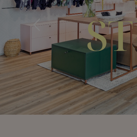
TGART
tungstermin