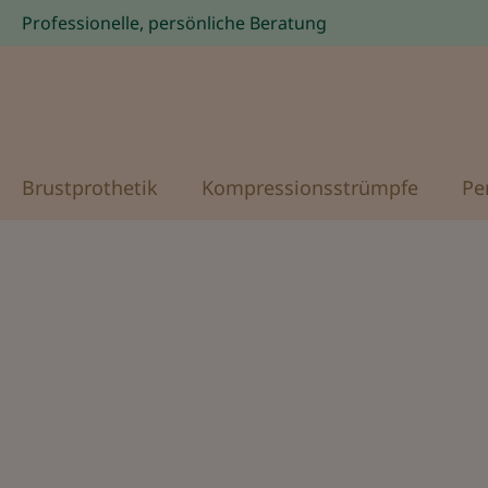
Professionelle, persönliche Beratung
Zur Hauptnavigation springen
Brustprothetik
Kompressionsstrümpfe
Pe
Bildergalerie überspringen