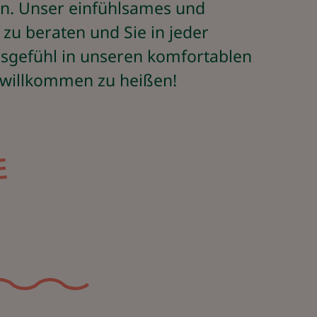
n. Unser einfühlsames und
zu beraten und Sie in jeder
sgefühl in unseren komfortablen
t willkommen zu heißen!
P
R
O
F
E
S
S
I
O
N
E
L
L
E
B
E
R
A
T
U
N
G
M
I
U
N
S
E
R
E
M
T
E
A
M