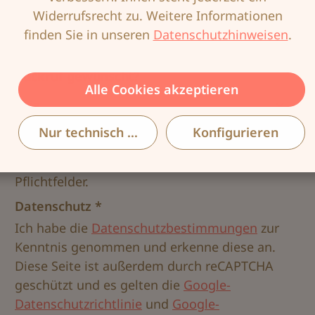
Widerrufsrecht zu. Weitere Informationen
finden Sie in unseren
Datenschutzhinweisen
.
Rückruf gewünscht?
Alle Cookies akzeptieren
Nur technisch notwendige
Konfigurieren
Die mit einem Stern (*) markierten Felder sind
Pflichtfelder.
Datenschutz *
Ich habe die
Datenschutzbestimmungen
zur
Kenntnis genommen und erkenne diese an.
Diese Seite ist außerdem durch reCAPTCHA
geschützt und es gelten die
Google-
Datenschutzrichtlinie
und
Google-