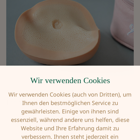
Wir verwenden Cookies
Maßgeschneiderte Brustprothesen für
Wir verwenden Cookies (auch von Dritten), um
Ihr Wohlbefinden
Ihnen den bestmöglichen Service zu
gewährleisten. Einige von ihnen sind
Unsere maßgeschneiderten Brustprothesen
essenziell, während andere uns helfen, diese
bieten Ihnen individuelle Unterstützung und
Website und Ihre Erfahrung damit zu
maximalen Komfort nach einer Brustoperation.
verbessern. Ihnen steht jederzeit ein