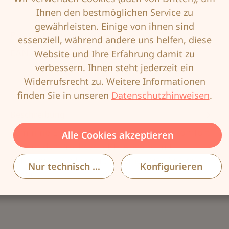
(Diese Option ist zurzeit nicht verfügbar.)
(Diese Option ist zurzeit nicht verfügbar.)
(Diese Option ist zurzeit nicht verfü
(Diese Option ist zurzeit n
(Diese Option ist
Ihnen den bestmöglichen Service zu
gewährleisten. Einige von ihnen sind
Produktnummer:
ANI-5761x-709-75A
essenziell, während andere uns helfen, diese
EAN:
4009706701606
Website und Ihre Erfahrung damit zu
verbessern. Ihnen steht jederzeit ein
Widerrufsrecht zu. Weitere Informationen
finden Sie in unseren
Datenschutzhinweisen
.
Beschreibung
Feminine Eleganz und höchsten Tragekomfort
Alle Cookies akzeptieren
vereint der Prothesen-BH Ancona mit
exklusivem Spitzendruck. Eine zarte Schleife…
Nur technisch notwendige
Konfigurieren
Mehr