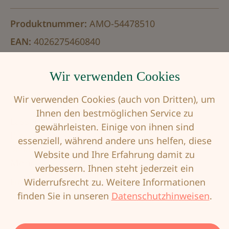
Produktnummer:
AMO-54478510
EAN:
4026275460840
Wir verwenden Cookies
Wir verwenden Cookies (auch von Dritten), um
Beschreibung
Ihnen den bestmöglichen Service zu
Lassen Sie Ihr inneres Raubtier heraus!
gewährleisten. Einige von ihnen sind
Passend zum Frühling gehen Sie mit dem Bliss
essenziell, während andere uns helfen, diese
Schalen BH auf die Pirsch nach neuen, a…
Website und Ihre Erfahrung damit zu
Mehr
verbessern. Ihnen steht jederzeit ein
Widerrufsrecht zu. Weitere Informationen
Eigenschaften
finden Sie in unseren
Datenschutzhinweisen
.