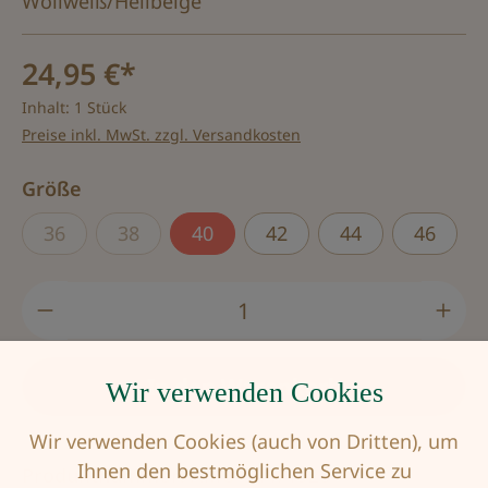
Wollweiß/Hellbeige
24,95 €*
Inhalt:
1 Stück
Preise inkl. MwSt. zzgl. Versandkosten
auswählen
Größe
36
38
40
42
44
46
(Diese Option ist zurzeit nicht verfügbar.)
(Diese Option ist zurzeit nicht verfügbar.)
Produkt Anzahl: Gib den gewünschten Wert
In den Warenkorb
Wir verwenden Cookies
Wir verwenden Cookies (auch von Dritten), um
Ihnen den bestmöglichen Service zu
Produktnummer:
AMO-54471920