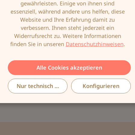
gewährleisten. Einige von ihnen sind
EAN:
4026275417752
essenziell, während andere uns helfen, diese
Website und Ihre Erfahrung damit zu
verbessern. Ihnen steht jederzeit ein
Widerrufsrecht zu. Weitere Informationen
Beschreibung
finden Sie in unseren
Datenschutzhinweisen
.
In unserer neuesten Farbvariante
Creme/Hellbeige ist der Carrie Panty-Slip mit
Alle Cookies akzeptieren
zweifarbiger Spitze und grafischem
Würfelmust…
Mehr
Nur technisch notwendige
Konfigurieren