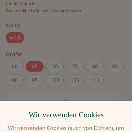
Inhalt:
1 Stück
Preise inkl. MwSt. zzgl. Versandkosten
auswählen
Farbe
weiß
auswählen
Größe
60
65
70
75
80
85
90
95
100
105
110
Produkt Anzahl: Gib den gewünschten Wert
Wir verwenden Cookies
In den Warenkorb
Wir verwenden Cookies (auch von Dritten), um