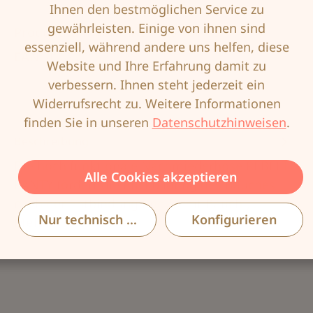
Ihnen den bestmöglichen Service zu
gewährleisten. Einige von ihnen sind
Produktnummer:
ANI-1885-006-65
essenziell, während andere uns helfen, diese
EAN:
4009706820826
Website und Ihre Erfahrung damit zu
verbessern. Ihnen steht jederzeit ein
Widerrufsrecht zu. Weitere Informationen
finden Sie in unseren
Datenschutzhinweisen
.
Beschreibung
Die hoch funktionale Nachmiederhose REBELT
Alle Cookies akzeptieren
PANTY fördert die Rückbildung des Bauches
nach der Entbindung und formt Bauch-,…
Nur technisch notwendige
Konfigurieren
Mehr