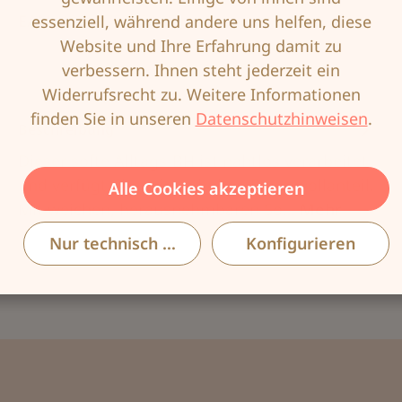
EAN:
4026275372105
essenziell, während andere uns helfen, diese
Website und Ihre Erfahrung damit zu
verbessern. Ihnen steht jederzeit ein
Widerrufsrecht zu. Weitere Informationen
finden Sie in unseren
Datenschutzhinweisen
.
Beschreibung
Dieser softe Alltags-BH ist nahtlos verarbeitet
und verfügt über einen hohen Baumwollanteil.
Alle Cookies akzeptieren
Mit weichen, herausnehmbaren So…
Mehr
Nur technisch notwendige
Konfigurieren