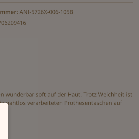
ummer:
ANI-5726X-006-105B
706209416
n wunderbar soft auf der Haut. Trotz Weichheit ist
ie nahtlos verarbeiteten Prothesentaschen auf