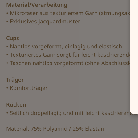
Material/Verarbeitung
• Mikrofaser aus texturiertem Garn (atmungsaktiv
• Exklusives Jacquardmuster
Cups
• Nahtlos vorgeformt, einlagig und elastisch
• Texturiertes Garn sorgt für leicht kaschierenden
• Taschen nahtlos vorgeformt (ohne Abschlusskan
Träger
• Komfortträger
Rücken
• Seitlich doppellagig und mit leicht kaschierend
Material: 75% Polyamid / 25% Elastan