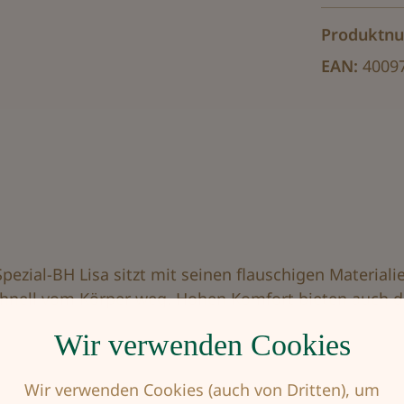
Produktn
EAN:
4009
ezial-BH Lisa sitzt mit seinen flauschigen Materialie
schnell vom Körper weg. Hohen Komfort bieten auch d
Wir verwenden Cookies
Wir verwenden Cookies (auch von Dritten), um