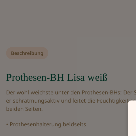
Beschreibung
Prothesen-BH Lisa weiß
Der wohl weichste unter den Prothesen-BHs: Der Sp
er sehratmungsaktiv und leitet die Feuchtigkeit 
beiden Seiten.
• Prothesenhalterung beidseits