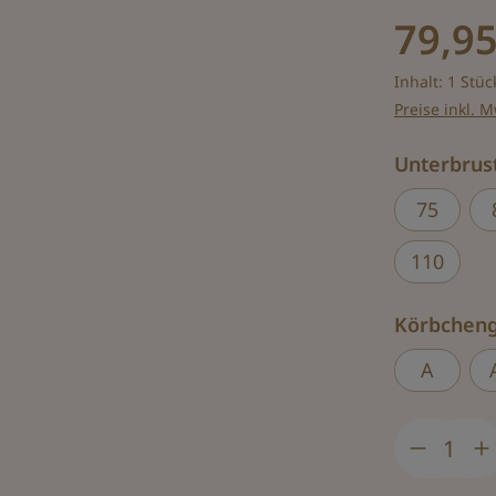
79,95
Inhalt:
1 Stüc
Preise inkl. 
Unterbru
75
110
Körbchen
A
Produkt