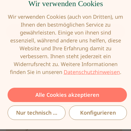
Wir verwenden Cookies
Produkt Anzahl: Gib den gewünschten Wert
Wir verwenden Cookies (auch von Dritten), um
Ihnen den bestmöglichen Service zu
In den Warenkorb
gewährleisten. Einige von ihnen sind
essenziell, während andere uns helfen, diese
Website und Ihre Erfahrung damit zu
Produktnummer:
ANI-5726X-408-90AA
verbessern. Ihnen steht jederzeit ein
Widerrufsrecht zu. Weitere Informationen
EAN:
4009706695158
finden Sie in unseren
Datenschutzhinweisen
.
Alle Cookies akzeptieren
Beschreibung
Der wohl weichste unter den Prothesen-BHs:
Nur technisch notwendige
Konfigurieren
Der Spezial-BH Lisa sitzt mit seinen
flauschigen Materialien wunderbar soft auf d…