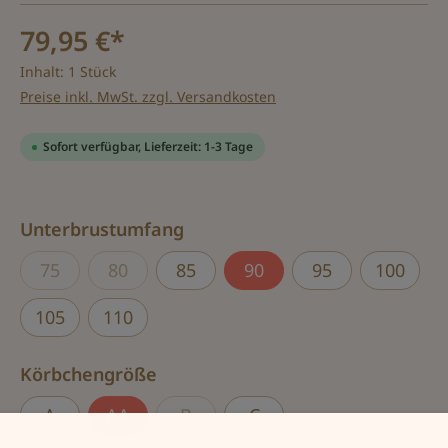
79,95 €*
Inhalt:
1 Stück
Preise inkl. MwSt. zzgl. Versandkosten
Sofort verfügbar, Lieferzeit: 1-3 Tage
auswählen
Unterbrustumfang
75
80
85
90
95
100
(Diese Option ist zurzeit nicht verfügbar.)
(Diese Option ist zurzeit nicht verfügbar.)
105
110
auswählen
Körbchengröße
A
AA
B
C
(Diese Option ist zurzeit nicht verfü