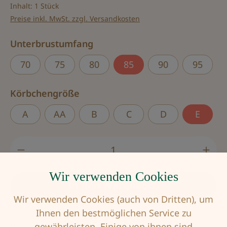
Inhalt:
1 Stück
Preise inkl. MwSt. zzgl. Versandkosten
auswählen
Unterbrustumfang
70
75
80
85
90
95
auswählen
Körbchengröße
A
AA
B
C
D
E
Produkt Anzahl: Gib den gewünschten Wert
Wir verwenden Cookies
In den Warenkorb
Wir verwenden Cookies (auch von Dritten), um
Ihnen den bestmöglichen Service zu
gewährleisten. Einige von ihnen sind
Produktnummer:
AMO-54450635