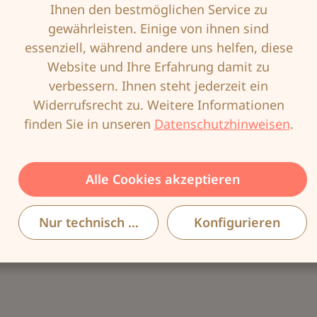
Ihnen den bestmöglichen Service zu
gewährleisten. Einige von ihnen sind
Produktnummer:
ANI-1849-612-95
essenziell, während andere uns helfen, diese
EAN:
4009706546610
Website und Ihre Erfahrung damit zu
verbessern. Ihnen steht jederzeit ein
Widerrufsrecht zu. Weitere Informationen
finden Sie in unseren
Datenschutzhinweisen
.
Beschreibung
Elegant anmutende Miederhose aus der Serie
Alle Cookies akzeptieren
SAFINA mit hohem Baumwollanteil für
unglaublich angenehmes Tragegefühl. Sanfte
Nur technisch notwendige
Konfigurieren
M…
Mehr