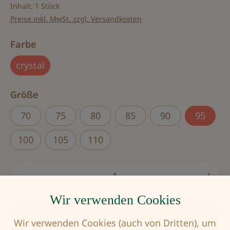
Inhalt:
1 Stück
Preise inkl. MwSt. zzgl. Versandkosten
auswählen
Farbe
crystal
auswählen
Größe
70
75
80
85
90
95
100
105
110
Produkt Anzahl: Gib den gewünschten Wert
Wir verwenden Cookies
In den Warenkorb
Wir verwenden Cookies (auch von Dritten), um