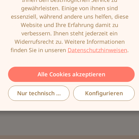
gewährleisten. Einige von ihnen sind
Produktnummer:
ANI-1760-006-75
essenziell, während andere uns helfen, diese
Website und Ihre Erfahrung damit zu
EAN:
4009706230830
verbessern. Ihnen steht jederzeit ein
Widerrufsrecht zu. Weitere Informationen
finden Sie in unseren
Datenschutzhinweisen
.
Beschreibung
Schlichte Eleganz für jeden Tag verleiht die
Alle Cookies akzeptieren
formende Miederhose der Serie CLARA. Für
sanfte Modellierung ist die Miederhos…
Mehr
Nur technisch notwendige
Konfigurieren