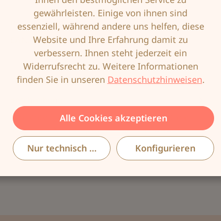
gewährleisten. Einige von ihnen sind
Produktnummer:
ANI-1760-001-85
essenziell, während andere uns helfen, diese
Website und Ihre Erfahrung damit zu
EAN:
4009706765950
verbessern. Ihnen steht jederzeit ein
Widerrufsrecht zu. Weitere Informationen
finden Sie in unseren
Datenschutzhinweisen
.
Beschreibung
Schlichte Eleganz für jeden Tag verleiht die
Alle Cookies akzeptieren
formende Miederhose der Serie CLARA. Für
sanfte Modellierung ist die Miederhos…
Mehr
Nur technisch notwendige
Konfigurieren