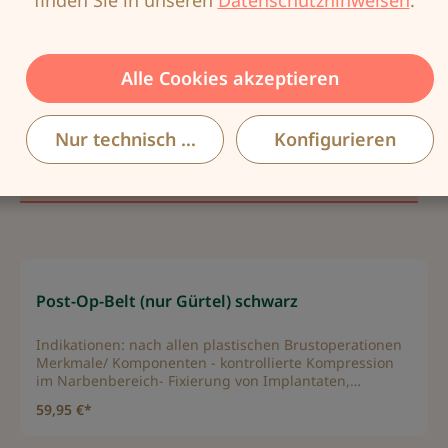
doppellagig aus weichem, elastischem
Baumwol…
Mehr
Alle Cookies akzeptieren
Nur technisch notwendige
Konfigurieren
Zubehör-Artikel
Produktgalerie überspringen
Post-Op-Belt (nur Gürtel) schwarz
Indikationen: nach allen plastischen Brustoperationen
Merkmale/ Komponenten - kontrollierte Kompression
im Narbenbereich- Fixierung von Implantaten,
Verhinderung einer Dislokation- leichte Handhabung
59,95 €*
für Patienten und betreuendes medizinisches Personal-
Formstabilisierung und Ruhigstellung der operierten