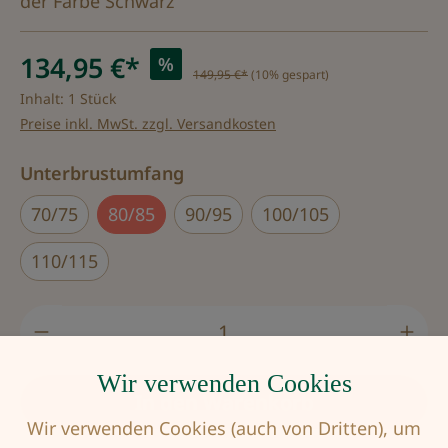
der Farbe Schwarz
134,95 €*
%
149,95 €*
(10% gespart)
Inhalt:
1 Stück
Preise inkl. MwSt. zzgl. Versandkosten
auswählen
Unterbrustumfang
70/75
80/85
90/95
100/105
110/115
Produkt Anzahl: Gib den gewünschten Wert
Wir verwenden Cookies
In den Warenkorb
Wir verwenden Cookies (auch von Dritten), um