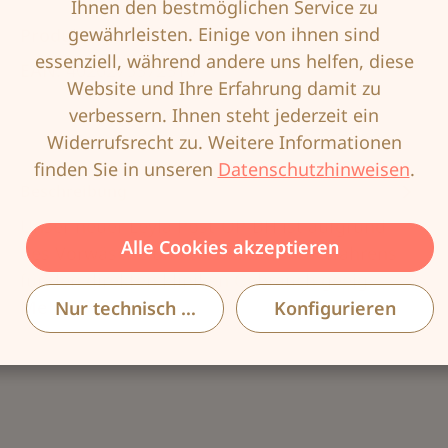
Ihnen den bestmöglichen Service zu
gewährleisten. Einige von ihnen sind
Produktnummer:
AMO-54460621
essenziell, während andere uns helfen, diese
EAN:
4026275372310
Website und Ihre Erfahrung damit zu
verbessern. Ihnen steht jederzeit ein
Widerrufsrecht zu. Weitere Informationen
finden Sie in unseren
Datenschutzhinweisen
.
Beschreibung
Unser neuer Leyla Post-OP-BH ist aufgrund
Alle Cookies akzeptieren
des Vorwäsche und Desinfektionsverfahrens
für den direkten kliniken Gebrauch geeig…
Mehr
Nur technisch notwendige
Konfigurieren