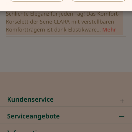
Beschreibung
Schlichte Eleganz für jeden Tag! Das Komfort-
Korselett der Serie CLARA mit verstellbaren
Komfortträgern ist dank Elastikware…
Mehr
Kundenservice
Serviceangebote