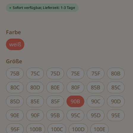
Sofort verfügbar, Lieferzeit: 1-3 Tage
auswählen
Farbe
weiß
auswählen
Größe
75B
75C
75D
75E
75F
80B
80C
80D
80E
80F
85B
85C
85D
85E
85F
90B
90C
90D
90E
90F
95B
95C
95D
95E
95F
100B
100C
100D
100E