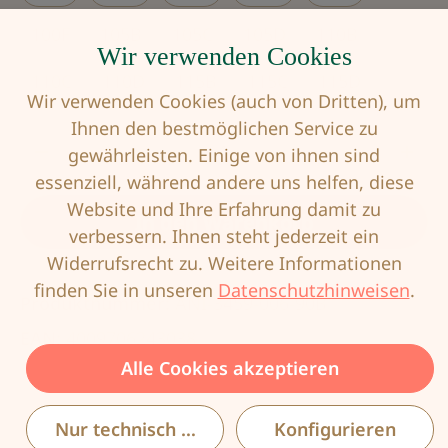
100F
105B
105C
105D
110B
Wir verwenden Cookies
110C
110D
115B
115C
115D
Wir verwenden Cookies (auch von Dritten), um
Ihnen den bestmöglichen Service zu
Produkt Anzahl: Gib den gewünschten Wert
gewährleisten. Einige von ihnen sind
essenziell, während andere uns helfen, diese
Website und Ihre Erfahrung damit zu
In den Warenkorb
verbessern. Ihnen steht jederzeit ein
Widerrufsrecht zu. Weitere Informationen
finden Sie in unseren
Datenschutzhinweisen
.
Produktnummer:
ANI-3459-006-90B
EAN:
4009706243038
Alle Cookies akzeptieren
Nur technisch notwendige
Konfigurieren