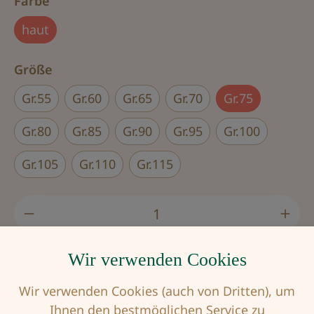
auswählen
Farbe
haut
auswählen
Größe
Gr.55
Gr.60
Gr.65
Gr.70
Gr.75
Gr.80
Gr.85
Gr.90
Gr.95
Gr.100
Gr.105
Gr.110
Gr.115
Produkt Anzahl: Gib den gewünschten Wert
Wir verwenden Cookies
In den Warenkorb
Wir verwenden Cookies (auch von Dritten), um
Ihnen den bestmöglichen Service zu