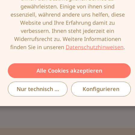
Produktnummer:
ANI-1054X-007-75
gewährleisten. Einige von ihnen sind
EAN:
4009706125402
essenziell, während andere uns helfen, diese
Website und Ihre Erfahrung damit zu
verbessern. Ihnen steht jederzeit ein
Widerrufsrecht zu. Weitere Informationen
finden Sie in unseren
Datenschutzhinweisen
.
Beschreibung
Prothese mit Rippenkonstruktion Ideal beim
Schwimmen, denn durch die
Alle Cookies akzeptieren
Rippenkonstruktion kann das Wasser schnell
abfließen.…
Mehr
Nur technisch notwendige
Konfigurieren