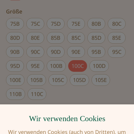
auswählen
Größe
75B
75C
75D
75E
80B
80C
80D
80E
85B
85C
85D
85E
90B
90C
90D
90E
95B
95C
95D
95E
100B
100C
100D
100E
105B
105C
105D
105E
110B
110C
Produkt Anzahl: Gib den gewünschten Wert
Wir verwenden Cookies
Wir verwenden Cookies (auch von Dritten), um