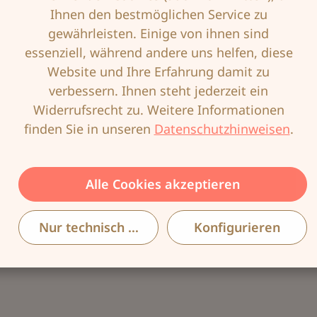
In den Warenkorb
Ihnen den bestmöglichen Service zu
gewährleisten. Einige von ihnen sind
essenziell, während andere uns helfen, diese
Produktnummer:
ANI-5859-006-100C
Website und Ihre Erfahrung damit zu
EAN:
4009706288480
verbessern. Ihnen steht jederzeit ein
Widerrufsrecht zu. Weitere Informationen
finden Sie in unseren
Datenschutzhinweisen
.
Beschreibung
Alle Cookies akzeptieren
Schlicht und trotzdem wirkungsvoll! Der super
bequeme Komfort-BH aus der Serie CLARA
Nur technisch notwendige
Konfigurieren
wirkt allein durch seine schöne Linien…
Mehr