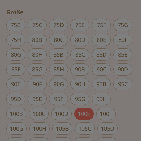
auswählen
Größe
75B
75C
75D
75E
75F
75G
75H
80B
80C
80D
80E
80F
80G
80H
85B
85C
85D
85E
85F
85G
85H
90B
90C
90D
90E
90F
90G
90H
95B
95C
95D
95E
95F
95G
95H
100B
100C
100D
100E
100F
100G
100H
105B
105C
105D