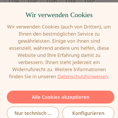
110B
110C
110D
115B
115C
Wir verwenden Cookies
115D
Wir verwenden Cookies (auch von Dritten), um
Produkt Anzahl: Gib den gewünschten Wert
Ihnen den bestmöglichen Service zu
gewährleisten. Einige von ihnen sind
essenziell, während andere uns helfen, diese
In den Warenkorb
Website und Ihre Erfahrung damit zu
verbessern. Ihnen steht jederzeit ein
Widerrufsrecht zu. Weitere Informationen
Produktnummer:
ANI-5459-007-100E
finden Sie in unseren
Datenschutzhinweisen
.
EAN:
4009706359357
Alle Cookies akzeptieren
Nur technisch notwendige
Konfigurieren
Beschreibung