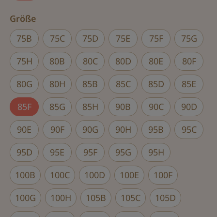
auswählen
Größe
75B
75C
75D
75E
75F
75G
75H
80B
80C
80D
80E
80F
80G
80H
85B
85C
85D
85E
85F
85G
85H
90B
90C
90D
90E
90F
90G
90H
95B
95C
95D
95E
95F
95G
95H
100B
100C
100D
100E
100F
100G
100H
105B
105C
105D