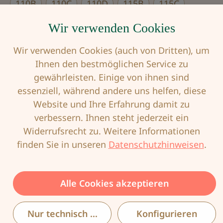
110B
110C
110D
115B
115C
Wir verwenden Cookies
115D
Wir verwenden Cookies (auch von Dritten), um
Produkt Anzahl: Gib den gewünschten Wert
Ihnen den bestmöglichen Service zu
gewährleisten. Einige von ihnen sind
essenziell, während andere uns helfen, diese
In den Warenkorb
Website und Ihre Erfahrung damit zu
verbessern. Ihnen steht jederzeit ein
Widerrufsrecht zu. Weitere Informationen
Produktnummer:
ANI-5459-006-85F
finden Sie in unseren
Datenschutzhinweisen
.
EAN:
4009706359258
Alle Cookies akzeptieren
Nur technisch notwendige
Konfigurieren
Beschreibung