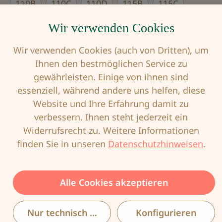
110B
110C
110D
115B
115C
Wir verwenden Cookies
115D
Wir verwenden Cookies (auch von Dritten), um
Produkt Anzahl: Gib den gewünschten Wert
Ihnen den bestmöglichen Service zu
gewährleisten. Einige von ihnen sind
essenziell, während andere uns helfen, diese
In den Warenkorb
Website und Ihre Erfahrung damit zu
verbessern. Ihnen steht jederzeit ein
Widerrufsrecht zu. Weitere Informationen
Produktnummer:
ANI-5459-001-85G
finden Sie in unseren
Datenschutzhinweisen
.
EAN:
4009706770053
Alle Cookies akzeptieren
Nur technisch notwendige
Konfigurieren
Beschreibung