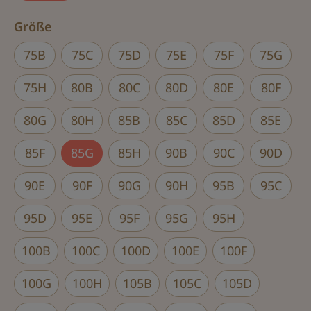
auswählen
Größe
75B
75C
75D
75E
75F
75G
75H
80B
80C
80D
80E
80F
80G
80H
85B
85C
85D
85E
85F
85G
85H
90B
90C
90D
90E
90F
90G
90H
95B
95C
95D
95E
95F
95G
95H
100B
100C
100D
100E
100F
100G
100H
105B
105C
105D