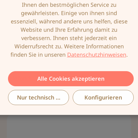
Ihnen den bestmöglichen Service zu
gewährleisten. Einige von ihnen sind
Nachname *
essenziell, während andere uns helfen, diese
Website und Ihre Erfahrung damit zu
verbessern. Ihnen steht jederzeit ein
Widerrufsrecht zu. Weitere Informationen
E-Mail-Adresse *
finden Sie in unseren
Datenschutzhinweisen
.
Telefon *
Alle Cookies akzeptieren
Nur technisch notwendige
Konfigurieren
Artikel, Anzahl und Hinweise