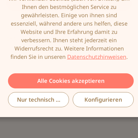
In den Warenkorb
Ihnen den bestmöglichen Service zu
gewährleisten. Einige von ihnen sind
essenziell, während andere uns helfen, diese
Produktnummer:
AMO-09319001
Website und Ihre Erfahrung damit zu
EAN:
4026275506746
verbessern. Ihnen steht jederzeit ein
Widerrufsrecht zu. Weitere Informationen
finden Sie in unseren
Datenschutzhinweisen
.
Beschreibung
Alle Cookies akzeptieren
Die Amoena Priform P ist eine Stoffform, die
speziell für die Erstversorgung nach einer
Nur technisch notwendige
Konfigurieren
Brustamputation entwickelt wurde. N…
Mehr