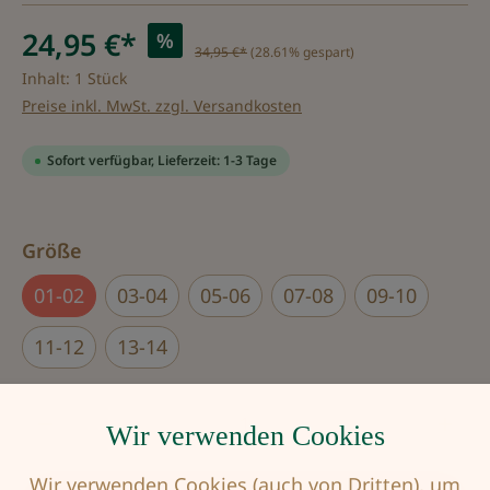
24,95 €*
%
34,95 €*
(28.61% gespart)
Inhalt:
1 Stück
Preise inkl. MwSt. zzgl. Versandkosten
Sofort verfügbar, Lieferzeit: 1-3 Tage
auswählen
Größe
01-02
03-04
05-06
07-08
09-10
11-12
13-14
Produkt Anzahl: Gib den gewünschten Wert
Wir verwenden Cookies
Wir verwenden Cookies (auch von Dritten), um