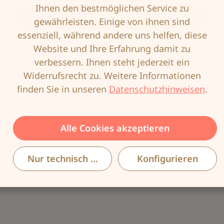
Ihnen den bestmöglichen Service zu
In den Warenkorb
gewährleisten. Einige von ihnen sind
essenziell, während andere uns helfen, diese
Website und Ihre Erfahrung damit zu
Produktnummer:
ANI-5860-007-85G
verbessern. Ihnen steht jederzeit ein
Widerrufsrecht zu. Weitere Informationen
finden Sie in unseren
Datenschutzhinweisen
.
Beschreibung
Alle Cookies akzeptieren
Leicht, klassisch und bis in Cupgröße H
erhältlich: das ist der Entlastungs-BH aus der
Nur technisch notwendige
Konfigurieren
Serie CLARA. Er bietet Ihnen unglaub…
Mehr