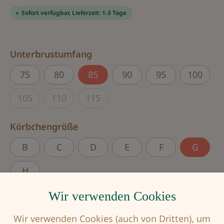
Sofort verfügbar, Lieferzeit: 1-3 Tage
auswählen
Unterbrustumfang
75
80
85
90
95
100
105
110
115
(Diese Option ist zurzeit nicht verfügbar.)
(Diese Option ist zurzeit nicht verfügbar.)
(Diese Option ist zurzeit nicht verfü
auswählen
Körbchengröße
B
C
D
E
F
G
H
Wir verwenden Cookies
Produkt Anzahl: Gib den gewünschten Wert
Wir verwenden Cookies (auch von Dritten), um