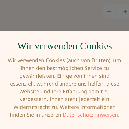
Produkt
Produktn
Wir verwenden Cookies
EAN:
7445
Wir verwenden Cookies (auch von Dritten), um
Ihnen den bestmöglichen Service zu
gewährleisten. Einige von ihnen sind
essenziell, während andere uns helfen, diese
Website und Ihre Erfahrung damit zu
verbessern. Ihnen steht jederzeit ein
Widerrufsrecht zu. Weitere Informationen
sergebnisse, da die operierte Brust in Form gehalte
finden Sie in unseren
Datenschutzhinweisen
.
erial für eine optimale Passform und Kompression d