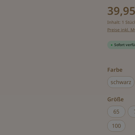
39,95
Inhalt:
1 Stüc
Preise inkl. 
Sofort verfü
aus
Farbe
schwarz
aus
Größe
65
100