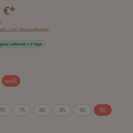
 €*
k
MwSt. zzgl. Versandkosten
gbar, Lieferzeit: 1-3 Tage
wählen
weiß
wählen
70
75
80
85
90
95