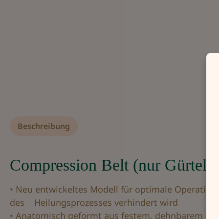
Beschreibung
Compression Belt (nur Gürtel)
• Neu entwickeltes Modell für optimale Operation
des Heilungsprozesses verhindert wird
• Anatomisch geformt aus festem, dehnbarem Mat