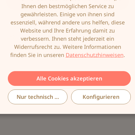
In den Warenkorb
Ihnen den bestmöglichen Service zu
gewährleisten. Einige von ihnen sind
essenziell, während andere uns helfen, diese
Produktnummer:
AMO-00299010
Website und Ihre Erfahrung damit zu
EAN:
4026275369358
verbessern. Ihnen steht jederzeit ein
Widerrufsrecht zu. Weitere Informationen
finden Sie in unseren
Datenschutzhinweisen
.
Beschreibung
Alle Cookies akzeptieren
Die Essential Prothesen sind speziell für die
grundlegenden, alltäglichen Bedürfnisse von
Nur technisch notwendige
Konfigurieren
Frauen nach einer Brustoperation…
Mehr