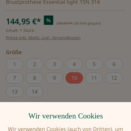
Brustprothese Essential light 1SN 314
144,95 €*
%
229,95 €*
(36.96% gespart)
Inhalt:
1 Stück
Preise inkl. MwSt. zzgl. Versandkosten
auswählen
Größe
1
2
3
4
5
6
7
8
9
10
11
12
13
14
Produkt Anzahl: Gib den gewünschten Wert
Wir verwenden Cookies
Wir verwenden Cookies (auch von Dritten), um