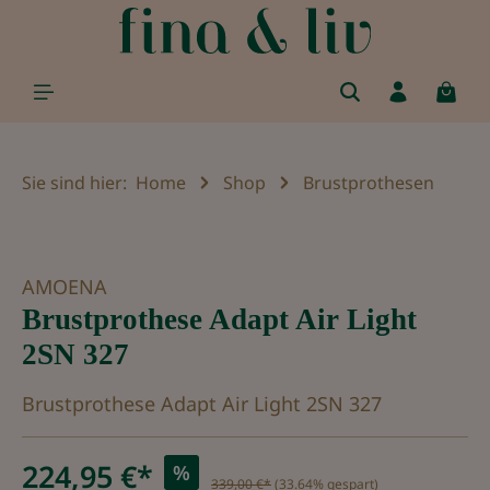
alt springen
Sie sind hier:
Home
Shop
Brustprothesen
Bildergalerie überspringen
AMOENA
Brustprothese Adapt Air Light
2SN 327
Brustprothese Adapt Air Light 2SN 327
224,95 €*
%
339,00 €*
(33.64% gespart)