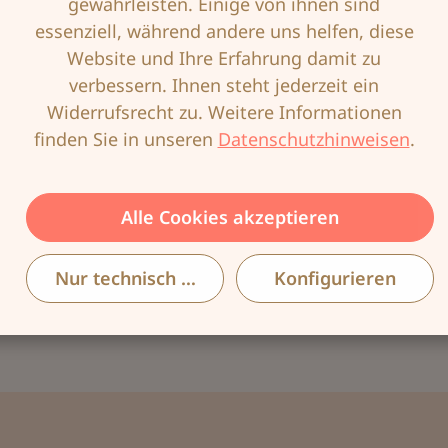
Produktnummer:
AMO-00303001
gewährleisten. Einige von ihnen sind
essenziell, während andere uns helfen, diese
EAN:
4026275414577
Website und Ihre Erfahrung damit zu
verbessern. Ihnen steht jederzeit ein
Widerrufsrecht zu. Weitere Informationen
finden Sie in unseren
Datenschutzhinweisen
.
Beschreibung
Unsere neue, individuell anpassbare Adapt Air
Alle Cookies akzeptieren
Light 2SN kann durch einfaches Hinzufügen
und Ablassen von Luft unter Verwend…
Mehr
Nur technisch notwendige
Konfigurieren