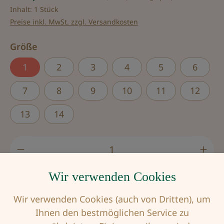
Inhalt:
1 Stück
Preise inkl. MwSt. zzgl. Versandkosten
auswählen
Größe
1
2
3
4
5
6
7
8
9
10
11
12
13
14
Produkt Anzahl: Gib den gewünschten Wert
Wir verwenden Cookies
In den Warenkorb
Wir verwenden Cookies (auch von Dritten), um
Ihnen den bestmöglichen Service zu