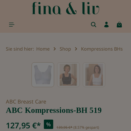
alt springen
Sie sind hier:
Home
Shop
Kompressions BHs
Bildergalerie überspringen
ABC Breast Care
ABC Kompressions-BH 519
127,95 €*
%
139,95 €*
(8.57% gespart)