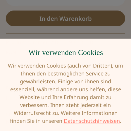
In den Warenkorb
Produktnummer:
ABC-519-80D-E-BK
Wir verwenden Cookies
EAN:
0818679015337
Wir verwenden Cookies (auch von Dritten), um
Ihnen den bestmöglichen Service zu
gewährleisten. Einige von ihnen sind
Beschreibung
essenziell, während andere uns helfen, diese
Website und Ihre Erfahrung damit zu
Der ABC Breast Care Kompressions-BH dient
verbessern. Ihnen steht jederzeit ein
zur optimalen Versorgung der Brust nach
Widerrufsrecht zu. Weitere Informationen
einer brusterhaltenden Therapie oder nach…
finden Sie in unseren
Datenschutzhinweisen
.
Mehr