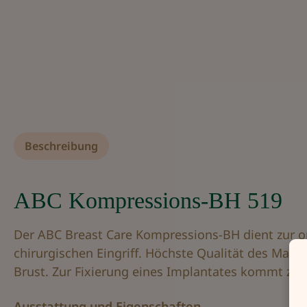
Beschreibung
ABC Kompressions-BH 519
Der ABC Breast Care Kompressions-BH dient zur o
chirurgischen Eingriff. Höchste Qualität des Mater
Brust. Zur Fixierung eines Implantates kommt zusä
Ausstattung und Eigenschaften