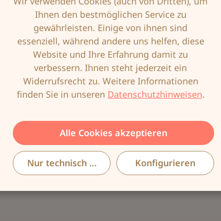
Wir verwenden Cookies (auch von Dritten), um
 Baumwolle
Ihnen den bestmöglichen Service zu
e
gewährleisten. Einige von ihnen sind
leiste
essenziell, während andere uns helfen, diese
t
Website und Ihre Erfahrung damit zu
t optimale Kompression und Passform
verbessern. Ihnen steht jederzeit ein
ach der Operation
Widerrufsrecht zu. Weitere Informationen
eichsteil aufnehmen können
finden Sie in unseren
Datenschutzhinweisen
.
Alle Cookies akzeptieren
Nur technisch notwendige
Konfigurieren