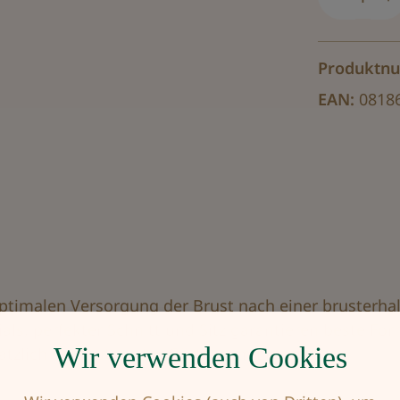
Produktn
EAN:
0818
ptimalen Versorgung der Brust nach einer brusterha
ials, perfekter Schnitt und Sitz garantieren beste Fo
Wir verwenden Cookies
tzlich ein Stuttgarter Gürtel zum Einsatz.