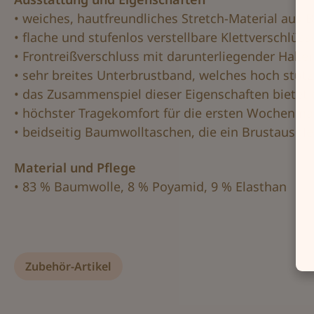
• weiches, hautfreundliches Stretch-Material aus
• flache und stufenlos verstellbare Klettverschlüss
• Frontreißverschluss mit darunterliegender Haken
• sehr breites Unterbrustband, welches hoch stütz
• das Zusammenspiel dieser Eigenschaften biete
• höchster Tragekomfort für die ersten Wochen n
• beidseitig Baumwolltaschen, die ein Brustausgl
Material und Pflege
• 83 % Baumwolle, 8 % Poyamid, 9 % Elasthan
Zubehör-Artikel