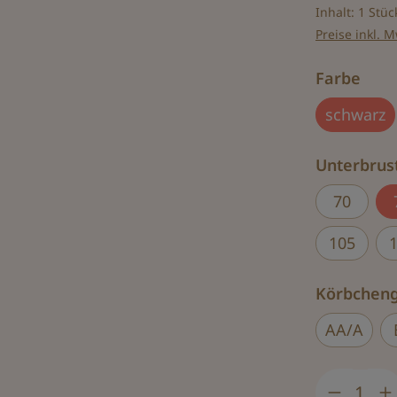
Inhalt:
1 Stüc
Preise inkl. 
aus
Farbe
schwarz
Unterbru
70
105
Körbchen
AA/A
Produkt