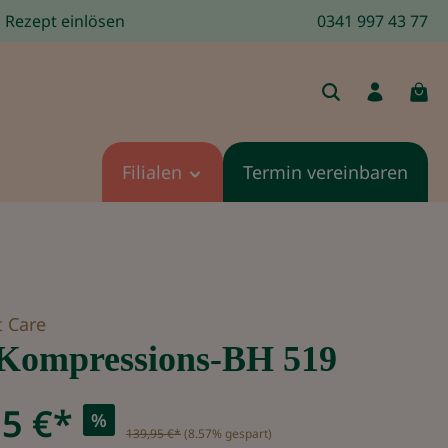
Rezept einlösen
0341 997 43 77
Filialen
Termin vereinbaren
 Care
Kompressions-BH 519
5 €*
%
139,95 €*
(8.57% gespart)