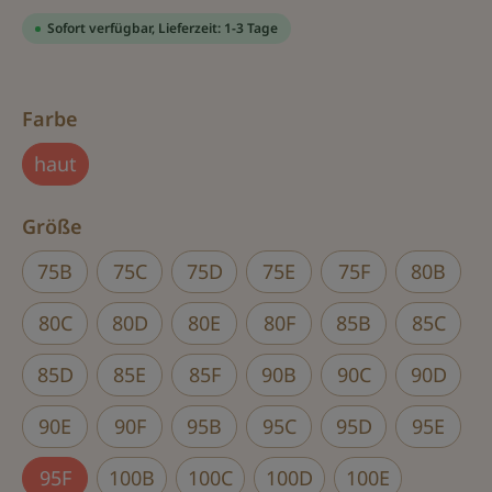
Sofort verfügbar, Lieferzeit: 1-3 Tage
auswählen
Farbe
haut
auswählen
Größe
75B
75C
75D
75E
75F
80B
80C
80D
80E
80F
85B
85C
85D
85E
85F
90B
90C
90D
90E
90F
95B
95C
95D
95E
95F
100B
100C
100D
100E