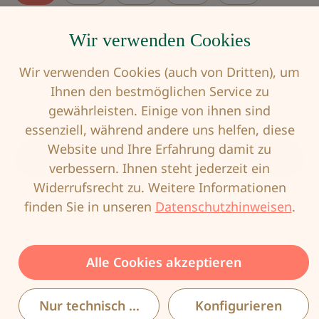
100F
105B
105C
105D
110B
Wir verwenden Cookies
110C
110D
115B
115C
115D
Wir verwenden Cookies (auch von Dritten), um
Ihnen den bestmöglichen Service zu
Produkt Anzahl: Gib den gewünschten Wert
gewährleisten. Einige von ihnen sind
essenziell, während andere uns helfen, diese
Website und Ihre Erfahrung damit zu
In den Warenkorb
verbessern. Ihnen steht jederzeit ein
Widerrufsrecht zu. Weitere Informationen
finden Sie in unseren
Datenschutzhinweisen
.
Produktnummer:
ANI-3459-H.23
EAN:
4009706243083
Alle Cookies akzeptieren
Nur technisch notwendige
Konfigurieren