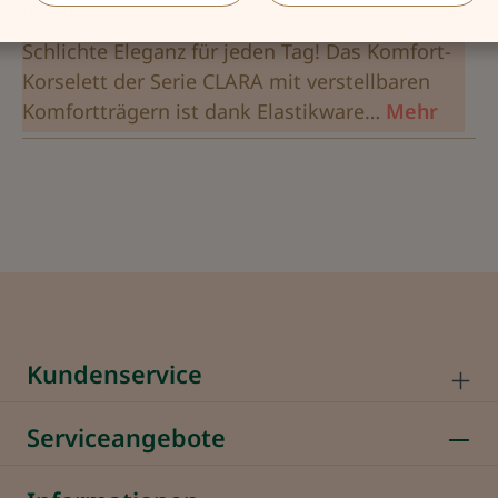
Beschreibung
Schlichte Eleganz für jeden Tag! Das Komfort-
Korselett der Serie CLARA mit verstellbaren
Komfortträgern ist dank Elastikware…
Mehr
Kundenservice
Serviceangebote